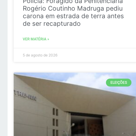
Policia: Foragido da Penitenciária
Rogério Coutinho Madruga pediu
carona em estrada de terra antes
de ser recapturado
VER MATÉRIA »
5 de agosto de 2026
ELEIÇÕES