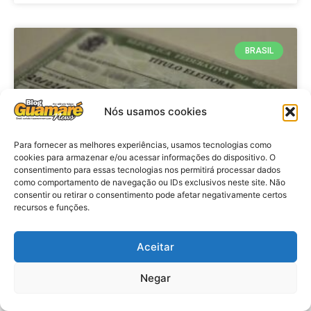
BRASIL
Nós usamos cookies
Para fornecer as melhores experiências, usamos tecnologias como
cookies para armazenar e/ou acessar informações do dispositivo. O
consentimento para essas tecnologias nos permitirá processar dados
como comportamento de navegação ou IDs exclusivos neste site. Não
consentir ou retirar o consentimento pode afetar negativamente certos
Brasil: Policia Federal investiga
recursos e funções.
753 casos de crimes eleitorais
antes das eleições
Aceitar
Negar
VER MATÉRIA »