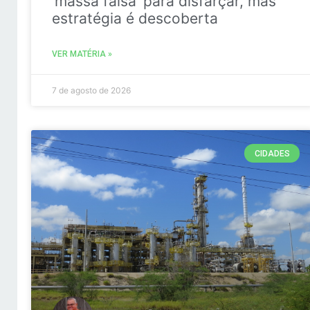
‘massa falsa’ para disfarçar, mas
estratégia é descoberta
VER MATÉRIA »
7 de agosto de 2026
CIDADES