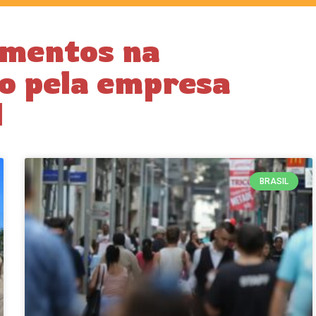
imentos na
o pela empresa
l
BRASIL