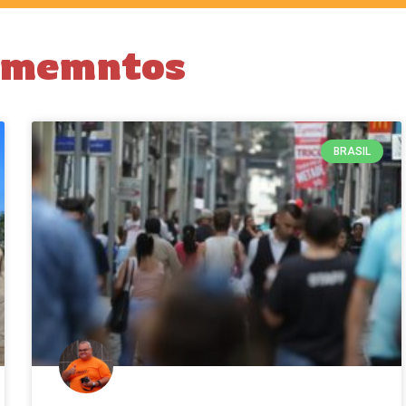
timemntos
BRASIL