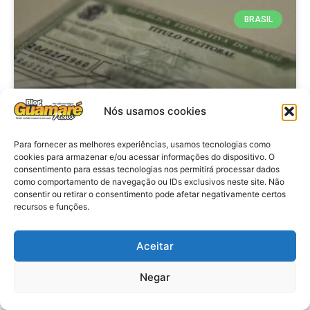
BRASIL
Nós usamos cookies
Para fornecer as melhores experiências, usamos tecnologias como
cookies para armazenar e/ou acessar informações do dispositivo. O
consentimento para essas tecnologias nos permitirá processar dados
Brasil: Policia Federal investiga
como comportamento de navegação ou IDs exclusivos neste site. Não
753 casos de crimes eleitorais
consentir ou retirar o consentimento pode afetar negativamente certos
recursos e funções.
antes das eleições
Aceitar
VER MATÉRIA »
Negar
28 de julho de 2026