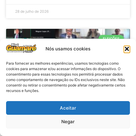
28 de julho de 2026
ELEIÇÕES
Nós usamos cookies
Para fornecer as melhores experiências, usamos tecnologias como
cookies para armazenar e/ou acessar informações do dispositivo. O
consentimento para essas tecnologias nos permitirá processar dados
como comportamento de navegação ou IDs exclusivos neste site. Não
consentir ou retirar o consentimento pode afetar negativamente certos
recursos e funções.
Eleições 2026: procuradores e
Aceitar
promotores eleitorais realizam
Negar
reunião de alinhamento no RN