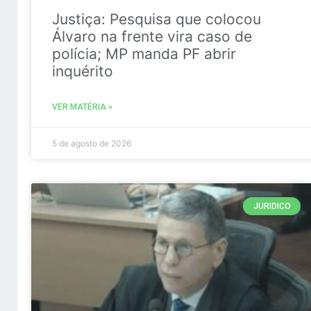
Justiça: Pesquisa que colocou
Álvaro na frente vira caso de
polícia; MP manda PF abrir
inquérito
VER MATÉRIA »
5 de agosto de 2026
JURIDICO