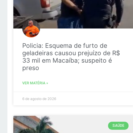
Policia: Esquema de furto de
geladeiras causou prejuízo de R$
33 mil em Macaíba; suspeito é
preso
VER MATÉRIA »
6 de agosto de 2026
SAÚDE