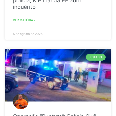
polícia; MP manda PF abrir
inquérito
VER MATÉRIA »
5 de agosto de 2026
ESTADO