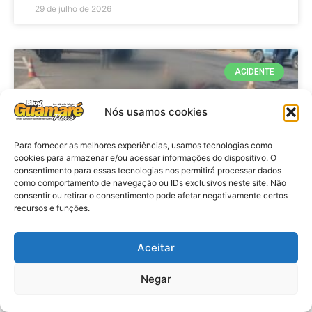
29 de julho de 2026
ACIDENTE
Nós usamos cookies
Para fornecer as melhores experiências, usamos tecnologias como
cookies para armazenar e/ou acessar informações do dispositivo. O
consentimento para essas tecnologias nos permitirá processar dados
como comportamento de navegação ou IDs exclusivos neste site. Não
consentir ou retirar o consentimento pode afetar negativamente certos
recursos e funções.
Acidente: A caminho do trabalho
professora se envolve em
Aceitar
acidente e vai a obito na RN 118
Negar
no Alto do Rodrigues, RN