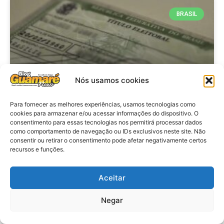
BRASIL
Nós usamos cookies
Para fornecer as melhores experiências, usamos tecnologias como
cookies para armazenar e/ou acessar informações do dispositivo. O
consentimento para essas tecnologias nos permitirá processar dados
Brasil: Policia Federal investiga
como comportamento de navegação ou IDs exclusivos neste site. Não
753 casos de crimes eleitorais
consentir ou retirar o consentimento pode afetar negativamente certos
recursos e funções.
antes das eleições
Aceitar
VER MATÉRIA »
Negar
28 de julho de 2026