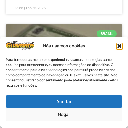
28 de julho de 2026
BRASIL
Nós usamos cookies
Para fornecer as melhores experiências, usamos tecnologias como
cookies para armazenar e/ou acessar informações do dispositivo. O
consentimento para essas tecnologias nos permitirá processar dados
como comportamento de navegação ou IDs exclusivos neste site. Não
consentir ou retirar o consentimento pode afetar negativamente certos
recursos e funções.
Brasil: Policia Federal investiga
Aceitar
753 casos de crimes eleitorais
antes das eleições
Negar
VER MATÉRIA »