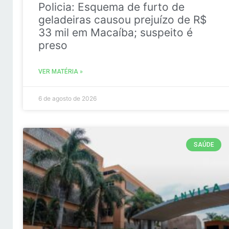
Policia: Esquema de furto de
geladeiras causou prejuízo de R$
33 mil em Macaíba; suspeito é
preso
VER MATÉRIA »
6 de agosto de 2026
SAÚDE