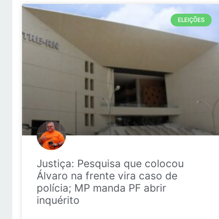
ELEIÇÕES
Justiça: Pesquisa que colocou
Álvaro na frente vira caso de
polícia; MP manda PF abrir
inquérito