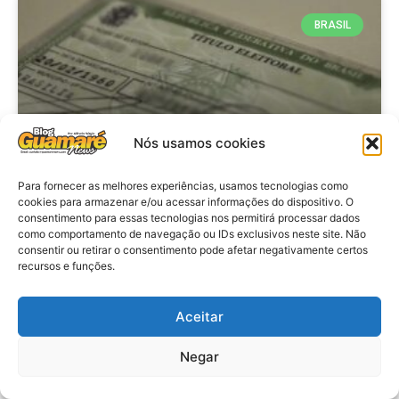
BRASIL
Nós usamos cookies
Para fornecer as melhores experiências, usamos tecnologias como
cookies para armazenar e/ou acessar informações do dispositivo. O
consentimento para essas tecnologias nos permitirá processar dados
Brasil: Policia Federal investiga
como comportamento de navegação ou IDs exclusivos neste site. Não
753 casos de crimes eleitorais
consentir ou retirar o consentimento pode afetar negativamente certos
recursos e funções.
antes das eleições
Aceitar
VER MATÉRIA »
Negar
28 de julho de 2026