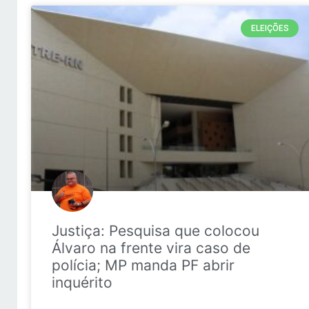
ELEIÇÕES
Justiça: Pesquisa que colocou
Álvaro na frente vira caso de
polícia; MP manda PF abrir
inquérito