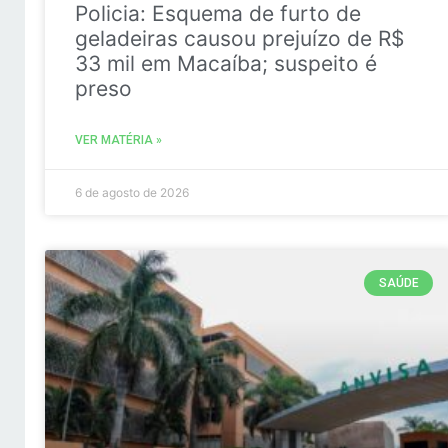
Policia: Esquema de furto de
geladeiras causou prejuízo de R$
33 mil em Macaíba; suspeito é
preso
VER MATÉRIA »
6 de agosto de 2026
SAÚDE