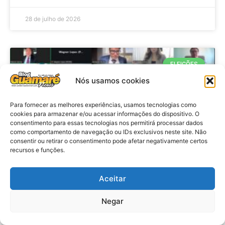
28 de julho de 2026
ELEIÇÕES
Nós usamos cookies
Para fornecer as melhores experiências, usamos tecnologias como
cookies para armazenar e/ou acessar informações do dispositivo. O
consentimento para essas tecnologias nos permitirá processar dados
como comportamento de navegação ou IDs exclusivos neste site. Não
consentir ou retirar o consentimento pode afetar negativamente certos
recursos e funções.
Eleições 2026: procuradores e
Aceitar
promotores eleitorais realizam
Negar
reunião de alinhamento no RN