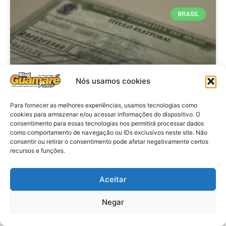
BRASIL
Nós usamos cookies
Para fornecer as melhores experiências, usamos tecnologias como
cookies para armazenar e/ou acessar informações do dispositivo. O
consentimento para essas tecnologias nos permitirá processar dados
Brasil: Policia Federal investiga
como comportamento de navegação ou IDs exclusivos neste site. Não
753 casos de crimes eleitorais
consentir ou retirar o consentimento pode afetar negativamente certos
recursos e funções.
antes das eleições
Aceitar
VER MATÉRIA »
Negar
28 de julho de 2026