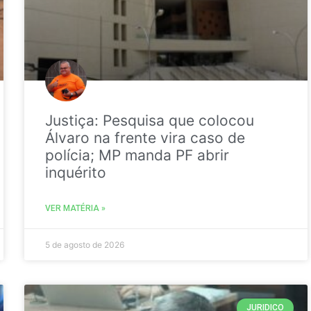
Justiça: Pesquisa que colocou
Álvaro na frente vira caso de
polícia; MP manda PF abrir
inquérito
VER MATÉRIA »
5 de agosto de 2026
JURIDICO