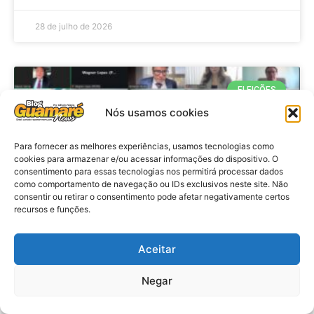
28 de julho de 2026
ELEIÇÕES
Nós usamos cookies
Para fornecer as melhores experiências, usamos tecnologias como
cookies para armazenar e/ou acessar informações do dispositivo. O
consentimento para essas tecnologias nos permitirá processar dados
como comportamento de navegação ou IDs exclusivos neste site. Não
consentir ou retirar o consentimento pode afetar negativamente certos
recursos e funções.
Eleições 2026: procuradores e
Aceitar
promotores eleitorais realizam
Negar
reunião de alinhamento no RN