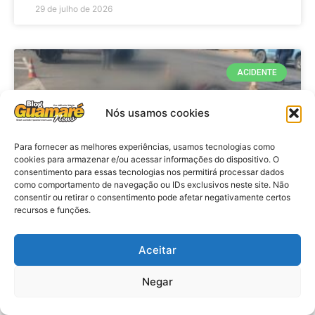
29 de julho de 2026
ACIDENTE
Nós usamos cookies
Para fornecer as melhores experiências, usamos tecnologias como
cookies para armazenar e/ou acessar informações do dispositivo. O
consentimento para essas tecnologias nos permitirá processar dados
como comportamento de navegação ou IDs exclusivos neste site. Não
consentir ou retirar o consentimento pode afetar negativamente certos
recursos e funções.
Acidente: A caminho do trabalho
professora se envolve em
Aceitar
acidente e vai a obito na RN 118
Negar
no Alto do Rodrigues, RN