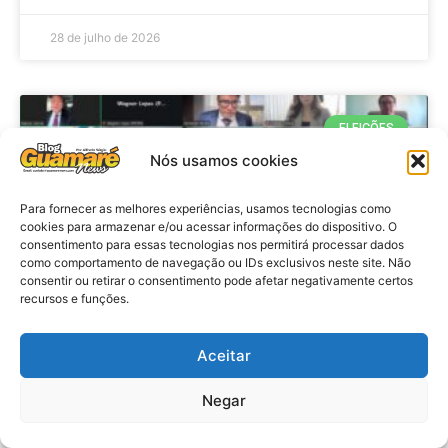
28 de julho de 2026
ELEIÇÕES
Nós usamos cookies
Para fornecer as melhores experiências, usamos tecnologias como
cookies para armazenar e/ou acessar informações do dispositivo. O
consentimento para essas tecnologias nos permitirá processar dados
como comportamento de navegação ou IDs exclusivos neste site. Não
consentir ou retirar o consentimento pode afetar negativamente certos
recursos e funções.
Eleições 2026: procuradores e
Aceitar
promotores eleitorais realizam
Negar
reunião de alinhamento no RN