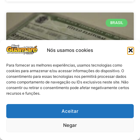
BRASIL
Nós usamos cookies
Para fornecer as melhores experiências, usamos tecnologias como
cookies para armazenar e/ou acessar informações do dispositivo. O
consentimento para essas tecnologias nos permitirá processar dados
como comportamento de navegação ou IDs exclusivos neste site. Não
consentir ou retirar o consentimento pode afetar negativamente certos
Brasil: Policia Federal investiga
recursos e funções.
753 casos de crimes eleitorais
antes das eleições
Aceitar
Negar
VER MATÉRIA »