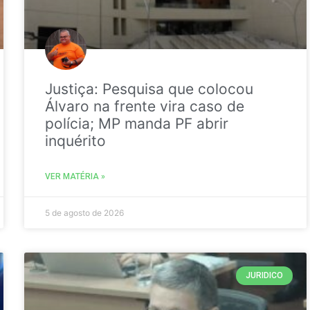
Justiça: Pesquisa que colocou
Álvaro na frente vira caso de
polícia; MP manda PF abrir
inquérito
VER MATÉRIA »
5 de agosto de 2026
JURIDICO