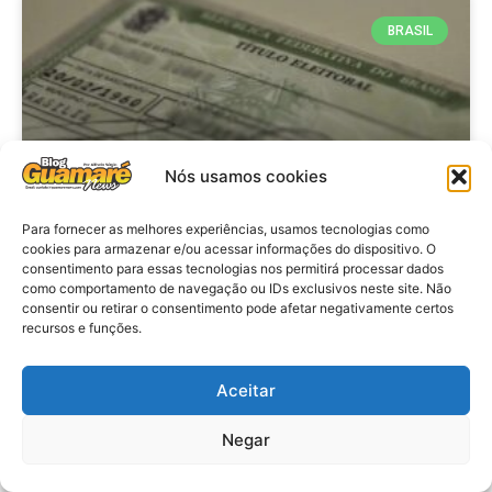
BRASIL
Nós usamos cookies
Para fornecer as melhores experiências, usamos tecnologias como
cookies para armazenar e/ou acessar informações do dispositivo. O
consentimento para essas tecnologias nos permitirá processar dados
Brasil: Policia Federal investiga
como comportamento de navegação ou IDs exclusivos neste site. Não
753 casos de crimes eleitorais
consentir ou retirar o consentimento pode afetar negativamente certos
recursos e funções.
antes das eleições
Aceitar
VER MATÉRIA »
Negar
28 de julho de 2026