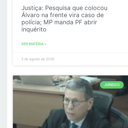
Justiça: Pesquisa que colocou
Álvaro na frente vira caso de
polícia; MP manda PF abrir
inquérito
VER MATÉRIA »
5 de agosto de 2026
JURIDICO