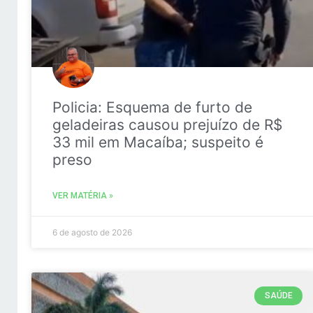
Policia: Esquema de furto de
geladeiras causou prejuízo de R$
33 mil em Macaíba; suspeito é
preso
VER MATÉRIA »
6 de agosto de 2026
SAÚDE