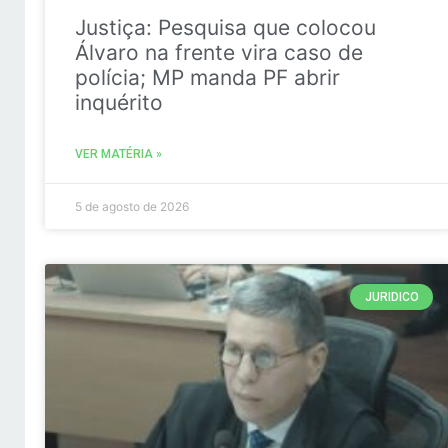
Justiça: Pesquisa que colocou
Álvaro na frente vira caso de
polícia; MP manda PF abrir
inquérito
VER MATÉRIA »
5 de agosto de 2026
JURIDICO