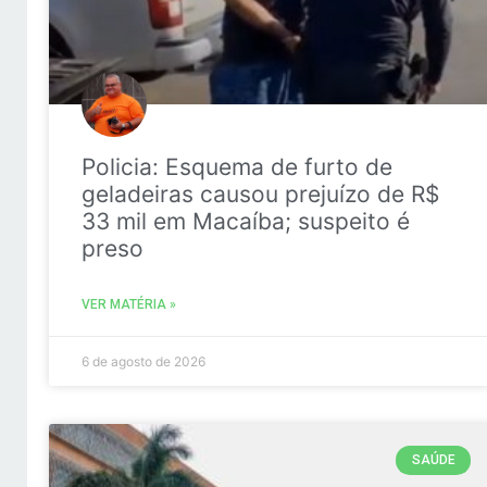
Policia: Esquema de furto de
geladeiras causou prejuízo de R$
33 mil em Macaíba; suspeito é
preso
VER MATÉRIA »
6 de agosto de 2026
SAÚDE