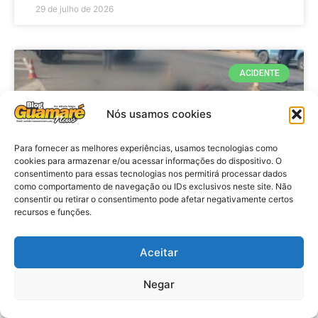
29 de julho de 2026
ACIDENTE
Nós usamos cookies
Para fornecer as melhores experiências, usamos tecnologias como
cookies para armazenar e/ou acessar informações do dispositivo. O
consentimento para essas tecnologias nos permitirá processar dados
como comportamento de navegação ou IDs exclusivos neste site. Não
consentir ou retirar o consentimento pode afetar negativamente certos
recursos e funções.
Acidente: A caminho do trabalho
professora se envolve em
Aceitar
acidente e vai a obito na RN 118
Negar
no Alto do Rodrigues, RN