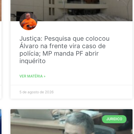
Justiça: Pesquisa que colocou
Álvaro na frente vira caso de
polícia; MP manda PF abrir
inquérito
VER MATÉRIA »
5 de agosto de 2026
JURIDICO