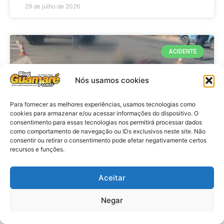
29 de julho de 2026
ACIDENTE
Nós usamos cookies
Para fornecer as melhores experiências, usamos tecnologias como
cookies para armazenar e/ou acessar informações do dispositivo. O
consentimento para essas tecnologias nos permitirá processar dados
como comportamento de navegação ou IDs exclusivos neste site. Não
consentir ou retirar o consentimento pode afetar negativamente certos
recursos e funções.
Acidente: A caminho do trabalho
professora se envolve em
Aceitar
acidente e vai a obito na RN 118
Negar
no Alto do Rodrigues, RN