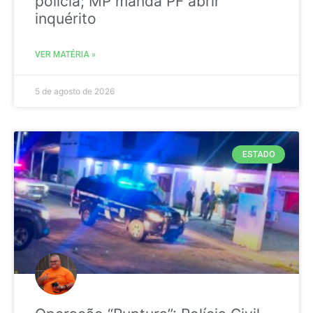
polícia; MP manda PF abrir
inquérito
VER MATÉRIA »
5 de agosto de 2026
ESTADO