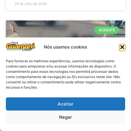
29 de julho de 2026
ACIDENTE
Nós usamos cookies
Para fornecer as melhores experiências, usamos tecnologias como
cookies para armazenar e/ou acessar informações do dispositivo. O
consentimento para essas tecnologias nos permitirá processar dados
como comportamento de navegação ou IDs exclusivos neste site. Não
consentir ou retirar o consentimento pode afetar negativamente certos
recursos e funções.
Acidente: A caminho do trabalho
professora se envolve em
Aceitar
acidente e vai a obito na RN 118
Negar
no Alto do Rodrigues, RN