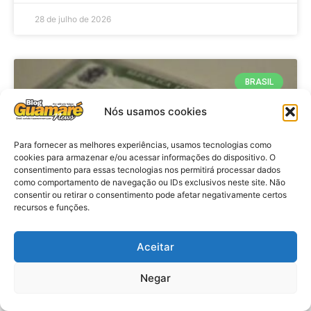
28 de julho de 2026
BRASIL
Nós usamos cookies
Para fornecer as melhores experiências, usamos tecnologias como
cookies para armazenar e/ou acessar informações do dispositivo. O
consentimento para essas tecnologias nos permitirá processar dados
como comportamento de navegação ou IDs exclusivos neste site. Não
consentir ou retirar o consentimento pode afetar negativamente certos
recursos e funções.
Brasil: Policia Federal investiga
Aceitar
753 casos de crimes eleitorais
antes das eleições
Negar
VER MATÉRIA »