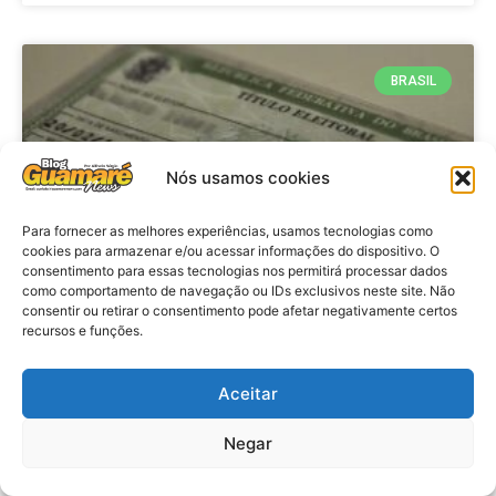
BRASIL
Nós usamos cookies
Para fornecer as melhores experiências, usamos tecnologias como
cookies para armazenar e/ou acessar informações do dispositivo. O
consentimento para essas tecnologias nos permitirá processar dados
como comportamento de navegação ou IDs exclusivos neste site. Não
consentir ou retirar o consentimento pode afetar negativamente certos
Brasil: Policia Federal investiga
recursos e funções.
753 casos de crimes eleitorais
antes das eleições
Aceitar
Negar
VER MATÉRIA »