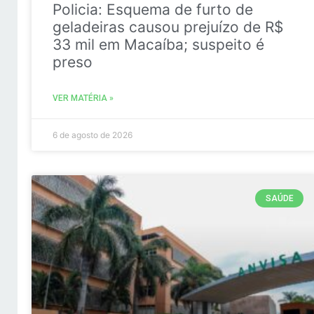
Policia: Esquema de furto de
geladeiras causou prejuízo de R$
33 mil em Macaíba; suspeito é
preso
VER MATÉRIA »
6 de agosto de 2026
SAÚDE