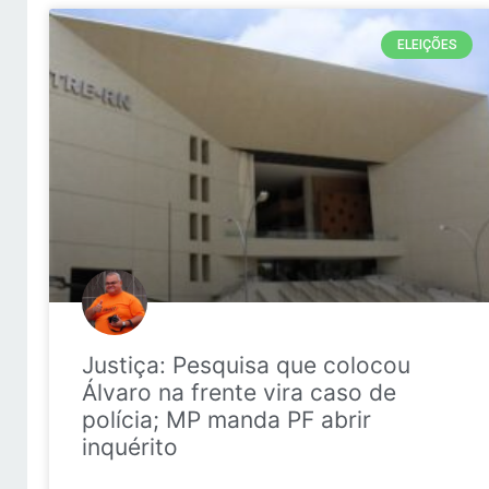
ELEIÇÕES
Justiça: Pesquisa que colocou
Álvaro na frente vira caso de
polícia; MP manda PF abrir
inquérito