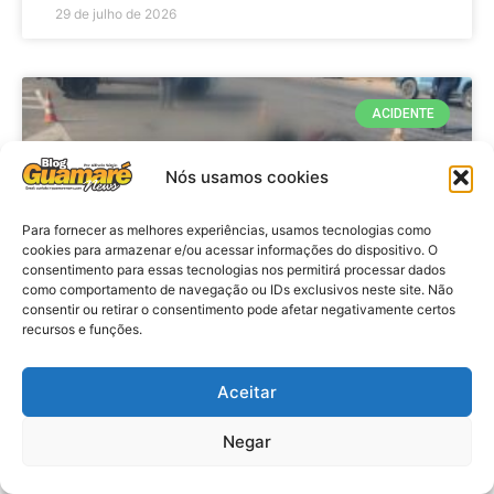
29 de julho de 2026
ACIDENTE
Nós usamos cookies
Para fornecer as melhores experiências, usamos tecnologias como
cookies para armazenar e/ou acessar informações do dispositivo. O
consentimento para essas tecnologias nos permitirá processar dados
como comportamento de navegação ou IDs exclusivos neste site. Não
consentir ou retirar o consentimento pode afetar negativamente certos
recursos e funções.
Acidente: A caminho do trabalho
professora se envolve em
Aceitar
acidente e vai a obito na RN 118
Negar
no Alto do Rodrigues, RN