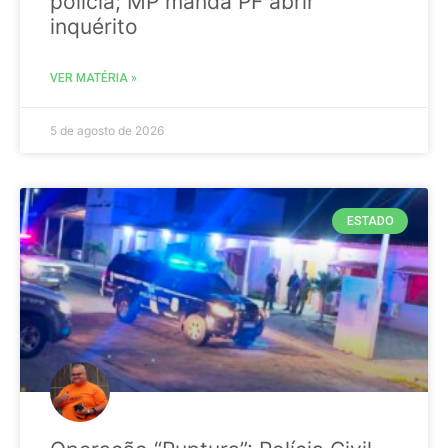
polícia; MP manda PF abrir
inquérito
VER MATÉRIA »
5 de agosto de 2026
ESTADO