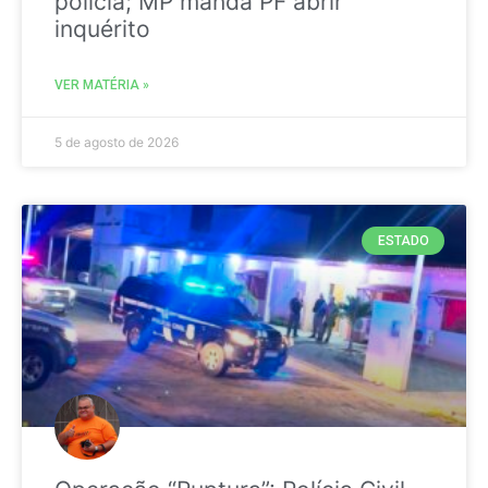
polícia; MP manda PF abrir
inquérito
VER MATÉRIA »
5 de agosto de 2026
ESTADO