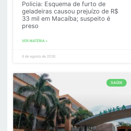
Policia: Esquema de furto de
geladeiras causou prejuízo de R$
33 mil em Macaíba; suspeito é
preso
VER MATÉRIA »
6 de agosto de 2026
SAÚDE