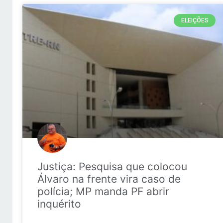
ELEIÇÕES
Justiça: Pesquisa que colocou
Álvaro na frente vira caso de
polícia; MP manda PF abrir
inquérito