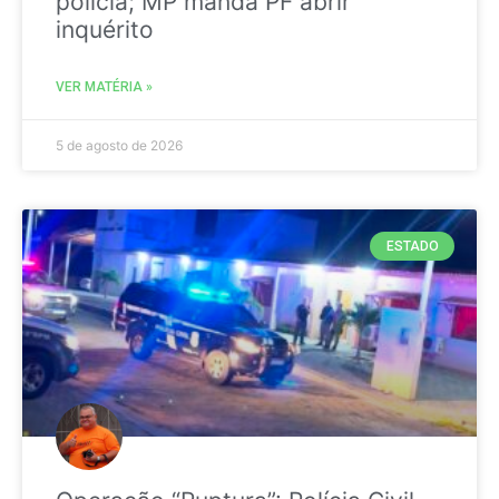
polícia; MP manda PF abrir
inquérito
VER MATÉRIA »
5 de agosto de 2026
ESTADO