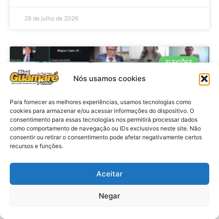
28 de julho de 2026
ELEIÇÕES
Nós usamos cookies
Para fornecer as melhores experiências, usamos tecnologias como
cookies para armazenar e/ou acessar informações do dispositivo. O
consentimento para essas tecnologias nos permitirá processar dados
como comportamento de navegação ou IDs exclusivos neste site. Não
consentir ou retirar o consentimento pode afetar negativamente certos
recursos e funções.
Eleições 2026: procuradores e
Aceitar
promotores eleitorais realizam
Negar
reunião de alinhamento no RN