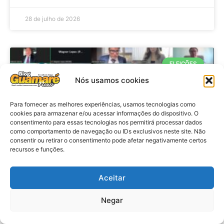
28 de julho de 2026
ELEIÇÕES
Nós usamos cookies
Para fornecer as melhores experiências, usamos tecnologias como
cookies para armazenar e/ou acessar informações do dispositivo. O
consentimento para essas tecnologias nos permitirá processar dados
como comportamento de navegação ou IDs exclusivos neste site. Não
consentir ou retirar o consentimento pode afetar negativamente certos
recursos e funções.
Eleições 2026: procuradores e
Aceitar
promotores eleitorais realizam
Negar
reunião de alinhamento no RN