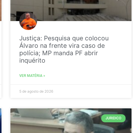
Justiça: Pesquisa que colocou
Álvaro na frente vira caso de
polícia; MP manda PF abrir
inquérito
VER MATÉRIA »
5 de agosto de 2026
JURIDICO