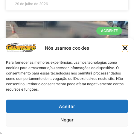
29 de julho de 2026
ACIDENTE
Nós usamos cookies
Para fornecer as melhores experiências, usamos tecnologias como
cookies para armazenar e/ou acessar informações do dispositivo. O
consentimento para essas tecnologias nos permitirá processar dados
como comportamento de navegação ou IDs exclusivos neste site. Não
consentir ou retirar o consentimento pode afetar negativamente certos
recursos e funções.
Acidente: A caminho do trabalho
professora se envolve em
Aceitar
acidente e vai a obito na RN 118
Negar
no Alto do Rodrigues, RN