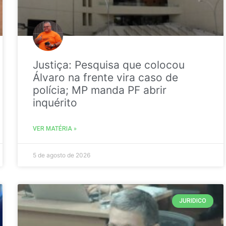
Justiça: Pesquisa que colocou
Álvaro na frente vira caso de
polícia; MP manda PF abrir
inquérito
VER MATÉRIA »
5 de agosto de 2026
JURIDICO