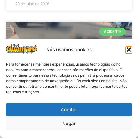
29 de julho de 2026
ACIDENTE
Nós usamos cookies
Para fornecer as melhores experiências, usamos tecnologias como
cookies para armazenar e/ou acessar informações do dispositivo. O
consentimento para essas tecnologias nos permitirá processar dados
como comportamento de navegação ou IDs exclusivos neste site. Não
consentir ou retirar o consentimento pode afetar negativamente certos
recursos e funções.
Acidente: A caminho do trabalho
professora se envolve em
Aceitar
acidente e vai a obito na RN 118
Negar
no Alto do Rodrigues, RN