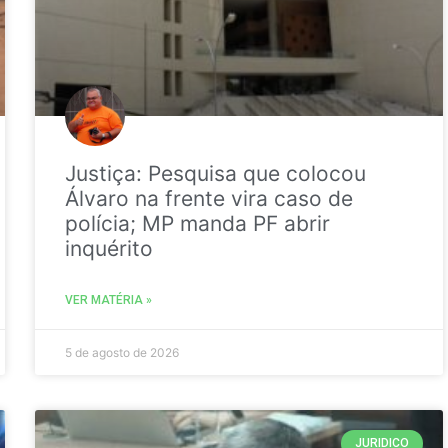
Justiça: Pesquisa que colocou
Álvaro na frente vira caso de
polícia; MP manda PF abrir
inquérito
VER MATÉRIA »
5 de agosto de 2026
JURIDICO