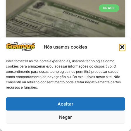
BRASIL
Nós usamos cookies
Para fornecer as melhores experiências, usamos tecnologias como
cookies para armazenar e/ou acessar informações do dispositivo. O
consentimento para essas tecnologias nos permitirá processar dados
Brasil: Policia Federal investiga
como comportamento de navegação ou IDs exclusivos neste site. Não
753 casos de crimes eleitorais
consentir ou retirar o consentimento pode afetar negativamente certos
recursos e funções.
antes das eleições
Aceitar
VER MATÉRIA »
Negar
28 de julho de 2026