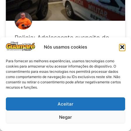
Policia: Adolescente suspeito de
matar homem em hotel chega a
Nós usamos cookies
João Pessoa, após se apresentar
à polícia no RN
Para fornecer as melhores experiências, usamos tecnologias como
cookies para armazenar e/ou acessar informações do dispositivo. O
consentimento para essas tecnologias nos permitirá processar dados
VER MATÉRIA »
como comportamento de navegação ou IDs exclusivos neste site. Não
consentir ou retirar o consentimento pode afetar negativamente certos
recursos e funções.
28 de julho de 2026
Aceitar
Negar
ELEIÇÕES