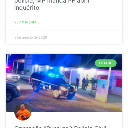
polícia; MP manda PF abrir
inquérito
VER MATÉRIA »
5 de agosto de 2026
ESTADO