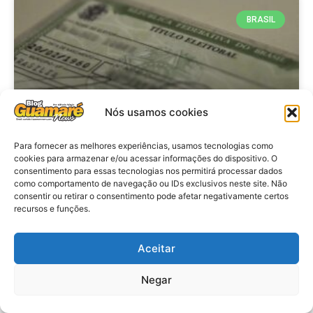
BRASIL
Nós usamos cookies
Para fornecer as melhores experiências, usamos tecnologias como
cookies para armazenar e/ou acessar informações do dispositivo. O
consentimento para essas tecnologias nos permitirá processar dados
Brasil: Policia Federal investiga
como comportamento de navegação ou IDs exclusivos neste site. Não
753 casos de crimes eleitorais
consentir ou retirar o consentimento pode afetar negativamente certos
recursos e funções.
antes das eleições
Aceitar
VER MATÉRIA »
Negar
28 de julho de 2026