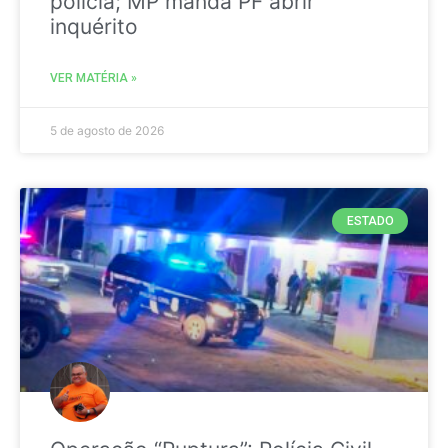
polícia; MP manda PF abrir
inquérito
VER MATÉRIA »
5 de agosto de 2026
ESTADO